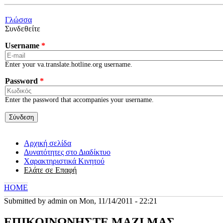
Skip to main content
Γλώσσα
Συνδεθείτε
Username
*
Enter your va.translate.hotline.org username.
Password
*
Enter the password that accompanies your username.
Αρχική σελίδα
Δυνατότητες στο Διαδίκτυο
Χαρακτηριστικά Κινητού
Ελάτε σε Επαφή
HOME
YOU ARE HERE
Submitted by
admin
on Mon, 11/14/2011 - 22:21
ΕΠΙΚΟΙΝΩΝΗΣΤΕ ΜΑΖΙ ΜΑΣ