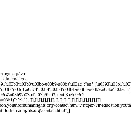
ατοχυρωμένα.
s International.
91\u03b3\u03b3\u03bb\u03b9\u03ba\u03ac":"en","\u0393\u03b1\u03b
0\u03bf\u03c1\u03c4\u03bf\u03b3\u03b1\u03bb\u03b9\u03ba\u03ac":"
u03c4\u03b9\u03bd\u03b9\u03ba\u03ae\u03c2
},[[],[],[],[],[],[],[],[],[],[],[],[],[],[],[],[],[]],
tion.youthforhumanrights.org\/contact.html","https:\/\/fr.education.yout
uthforhumanrights.org\/contact.html"]]