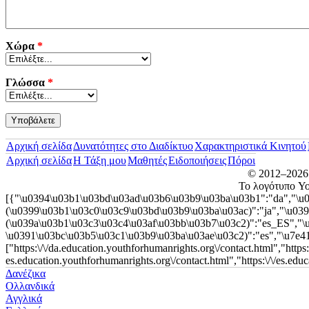
Χώρα
*
Γλώσσα
*
Αρχική σελίδα
Δυνατότητες στο Διαδίκτυο
Χαρακτηριστικά Κινητού
Αρχική σελίδα
Η Τάξη μου
Μαθητές
Ειδοποιήσεις
Πόροι
© 2012–2026
Το λογότυπο You
[{"\u0394\u03b1\u03bd\u03ad\u03b6\u03b9\u03ba\u03b1":"da","\u0
(\u0399\u03b1\u03c0\u03c9\u03bd\u03b9\u03ba\u03ac)":"ja","\u03
(\u039a\u03b1\u03c3\u03c4\u03af\u03bb\u03b7\u03c2)":"es_ES","
\u0391\u03bc\u03b5\u03c1\u03b9\u03ba\u03ae\u03c2)":"es","\u7e41\u9ad
["https:\/\/da.education.youthforhumanrights.org\/contact.html","https
es.education.youthforhumanrights.org\/contact.html","https:\/\/es.edu
Δανέζικα
Ολλανδικά
Αγγλικά