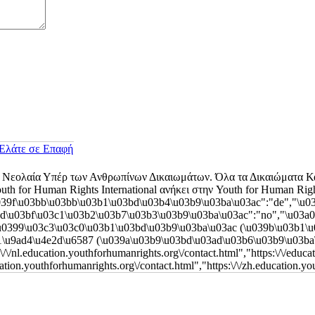
Ελάτε σε Επαφή
 Νεολαία Υπέρ των Ανθρωπίνων Δικαιωμάτων. Όλα τα Δικαιώματα Κ
th for Human Rights International ανήκει στην Youth for Human Right
39f\u03bb\u03bb\u03b1\u03bd\u03b4\u03b9\u03ba\u03ac":"de","\u03
9d\u03bf\u03c1\u03b2\u03b7\u03b3\u03b9\u03ba\u03ac":"no","\u03a
\u0399\u03c3\u03c0\u03b1\u03bd\u03b9\u03ba\u03ac (\u039b\u03b1\
4\u4e2d\u6587 (\u039a\u03b9\u03bd\u03ad\u03b6\u03b9\u03ba\u03b1)":"zh"
:\/\/nl.education.youthforhumanrights.org\/contact.html","https:\/\/educa
cation.youthforhumanrights.org\/contact.html","https:\/\/zh.education.yo