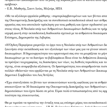
εφήβους».
– Ε.Β., Μαθητής, Σαιντ Λούις, Μιζούρι, ΗΠΑ
«Με τα αξιόλογα εργαλεία μάθησης –συμπεριλαμβανομένων και των βίντεο απ
της Οικουμενικής Διακήρυξης και τα συνοδευτικά εκπαιδευτικά υλικά των ανθρ
εργασίες σας που αποτελούν πρόκληση για τους μαθητές και έχουν σχεδιαστεί γι
στους νέους, Η Νεολαία υπέρ των Ανθρωπίνων Δικαιωμάτων Διεθνώς και το τμήμ
ισχυρή φωνή στην εκπαιδευτική διαδικασία σχετικά με τα ανθρώπινα δικαιώματ
Επίσημος, Δημοκρατία της Λιβερίας
«Η Όγδοη Περιφέρεια χαιρετίζει το έργο που η Νεολαία υπέρ των Ανθρωπίνων Δ
ξεκινήσει στην εκπαίδευση και τον εξοπλισμό των νέων μας για να γίνουν υποσ
δικαιωμάτων. Η δημιουργικότητα του οργανισμού σας στο να μοιράζεται το μή
δικαιωμάτων με το να διανέμει τα βιβλιαράκια
Ποια είναι τα Ανθρώπινα Δικαιώ
τα πρότζεκτ τοιχογραφίας, τις διασκέψεις των νέων, τις διεθνείς περιοδείες και 
τέχνης, είναι αναμφίβολα αξιέπαινη. Οι δραστηριότητες που απαριθμούνται πι
πολλών εθελοντών που εργάζονται με τη Νεολαία υπέρ των Ανθρωπίνων Δικαιωμά
Δημοτικό Συμβούλιο του Λος Άντζελες
«Έχω επανεξετάσει το βίντεο των ανακοινώσεων κοινής ωφέλειας για τα ανθρώ
απεικονίζουν τα 30 δικαιώματα της Οικουμενικής Διακήρυξης των Ανθρωπίνων
δημοσιεύσεων που έχετε δώσει σε μένα. Είμαι πολύ εντυπωσιασμένος από τις αρ
ποιότητα της επικοινωνίας.
Θα με τιμούσε να προτείνω την ένταξη τους ως επίσημο μέρος του εκπαιδευτικ
δικαιωμάτων της χώρας μου». – J.R-H., Εκλεγμένος Επίσημος, Λαϊκή Δημοκρατ