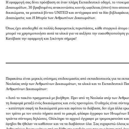
Η εφαρμογή σας δίνει πρόσβαση σε έναν πλήρη Εκπαιδευτικό οδηγό, το ντοκιμα
Δικαιωμάτων
, 30 βραβευμένες ανακοινώσεις κοινής ωφέλειας (σποτ) που απεικ
δικαιώματα, τα μουσικά βίντεο UNITED και αντίγραφα από τα δύο βιβλιαράκια
Δικαιώματα;
και
Η Ιστορία των Ανθρωπίνων Δικαιωμάτων
.
Όπως έχει αποδειχθεί σε πολλές διαφορετικές περιστάσεις, κάθε στοργικό άτομο 
μπορεί να χρησιμοποιήσει αυτά τα υλικά για να αυξήσει την ευαισθητοποίηση γ
Κατέβασε την εφαρμογή και ξεκίνησε σήμερα!
Παρακάτω είναι μερικές επίσημες επιδοκιμασίες από εκπαιδευτικούς για τα εκπ
Νεολαίας υπέρ των Ανθρωπίνων Δικαιωμάτων, τα υλικά και το Εκπαιδευτικό Πα
Ανθρωπίνων Δικαιωμάτων:
«Αυτό το πακέτο πραγματικά με βοήθησε. Πριν από τη Νεολαία υπέρ των Ανθρω
τη διαφορά μεταξύ ενός δικαιώματος και ενός προνομίου. Ο οδηγός είναι σύντ
– κατέστησε σαφή τα δικαιώματά μου και αφότου το διάβασα, δεν είχα άλλα ερ
τον τρόπο με τον οποίο πήρατε αυτό το μακρύ, φλύαρο έγγραφο των Ηνωμένων 
τριάντα σύντομες δηλώσεις. Ολόκληρο το αρχικό έγγραφο με τρομοκρατούσε και 
έφηβοι θα ήθελαν να καθίσουν και να τα διαβάσουν όλα. Σας ευχαριστώ όλους κ
Ανθρωπίνων Δικαιωμάτων από τα βάθη της καρδιάς μου που το κάνατε αυτό άμεσ