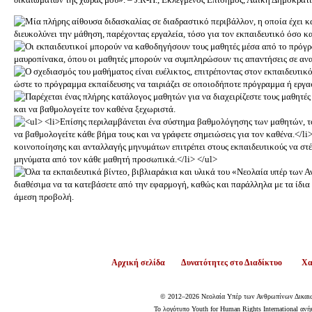
Αρχική σελίδα
Δυνατότητες στο Διαδίκτυο
Χα
© 2012–2026 Νεολαία Υπέρ των Ανθρωπίνων Δικαι
Το λογότυπο Youth for Human Rights International ανήκ