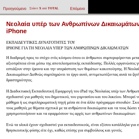
Προηγούμενο
Σλάιντ
X
από
TOTAL
Επόμενο
Νεολαία υπέρ των Ανθρωπίνων Δικαιωμάτων 
iPhone
ΕΚΠΑΙΔΕΥΤΙΚΕΣ ΔΥΝΑΤΟΤΗΤΕΣ ΤΟΥ
IPHONE ΓΙΑ ΤΗ ΝΕΟΛΑΙΑ ΥΠΕΡ ΤΩΝ ΑΝΘΡΩΠΙΝΩΝ ∆ΙΚΑΙΩΜΑΤΩΝ
Η διαδρομή προς το στόχο ενός κόσμου όπου οι άνθρωποι συμπεριφέρονται μετα
αξιοπρέπεια είναι μέσω της αποτελεσματικής εκπαίδευσης. Πολλές οργανώσεις 
εστιάζουν στην έρευνα και την υπεράσπιση των θυμάτων κακοποίησης. Η Νεολα
Δικαιωμάτων Διεθνώς συμπληρώνει το έργο αυτό, αντιμετωπίζοντας αυτά τα ζητή
δραστηριότητες.
Η Διαδικτυακή Εκπαιδευτική Εφαρμογή του iPad της Νεολαίας υπέρ των Ανθρωπ
σχεδιαστεί για μαθητές του δημοτικού, του γυμνασίου και του λυκείου. Μπορεί 
μάθημα ή ως συμπληρωματική πηγή μέσα σε ένα άλλο πρόγραμμα σπουδών. Σκοπ
τους μαθητές με θέματα σχετικά με τα ανθρώπινα δικαιώματα και να τους δώσει τ
χρησιμοποιήσουν και να εφαρμόσουν τις αρχές των ανθρωπίνων δικαιωμάτων.
Ενώ τα υλικά έχουν σχεδιαστεί για εκπαιδευτικούς, είναι εξίσου κατάλληλα για 
θρησκευτικής φύσης είτε όχι, καθώς επίσης για συμβούλους και γονείς.